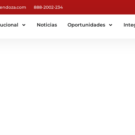
endoza.com
888-2002-234
tucional
Noticias
Oportunidades
Inte
ón Mendoza 2025​