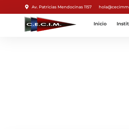
Av. Patricias Mendocinas 1157
hola@cecimm
Inicio
Insti
Expo Construcci
Abril 10, 2025